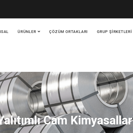
MSAL
ÜRÜNLER
ÇÖZÜM ORTAKLARI
GRUP ŞİRKETLERİ
Yalıtımlı Cam Kimyasallar